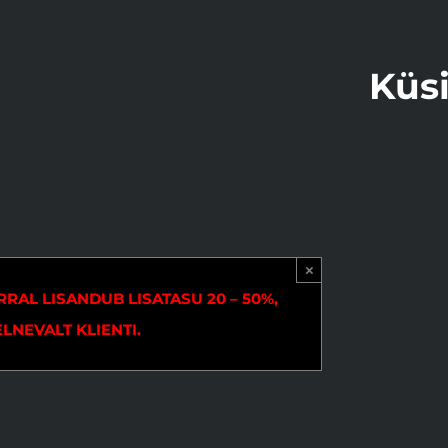
Küs
×
AL LISANDUB LISATASU 20 – 50%,
LNEVALT KLIENTI.