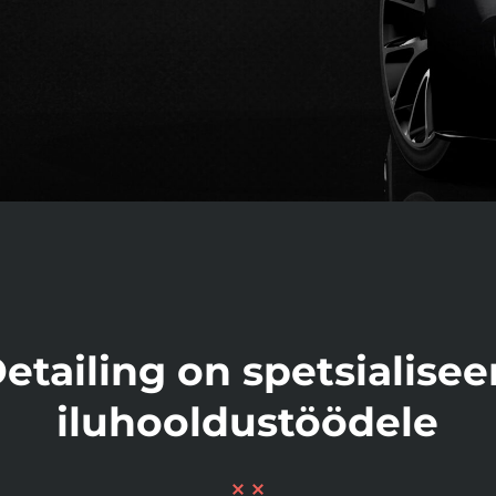
etailing on spetsialise
iluhooldustöödele