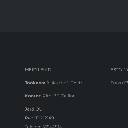
MEID LEIAD
ESTO Jä
Töökoda:
Allika tee 1, Peetri
Tutvu E
Kontor:
Pirni 7B, Tallinn,
Jard OÜ
Reg: 12622149
Telefon: 55544814